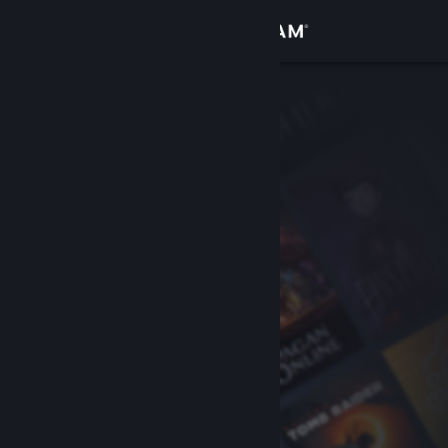
Bejelentkezés
Áruház
Közösség
Névjegy
Támogatás
Nyelvváltás
A Steam mobilalkalmazás beszerzése
Asztali weboldalra váltás