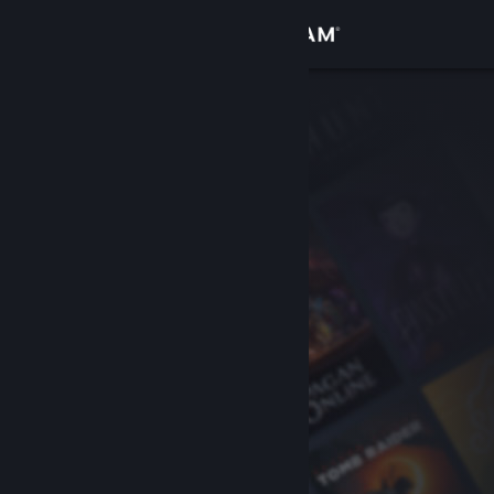
Bejelentkezés
Áruház
Közösség
Névjegy
Támogatás
Nyelvváltás
A Steam mobilalkalmazás beszerzése
Asztali weboldalra váltás