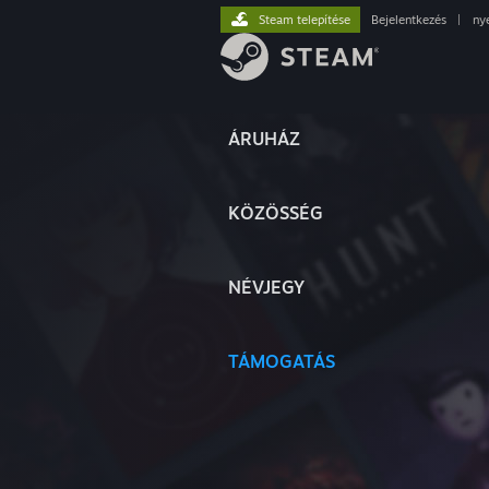
Steam telepítése
Bejelentkezés
|
ny
ÁRUHÁZ
KÖZÖSSÉG
NÉVJEGY
TÁMOGATÁS