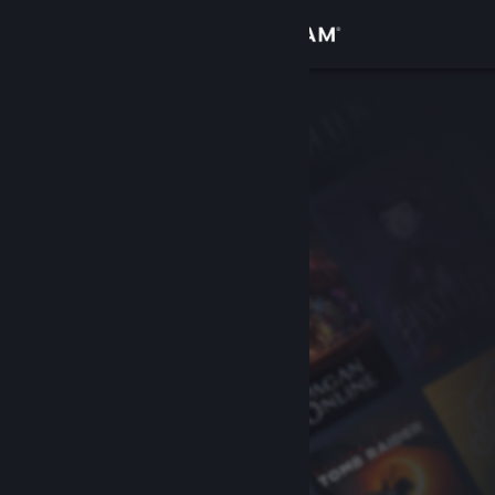
Bejelentkezés
Áruház
Közösség
Névjegy
Támogatás
Nyelvváltás
A Steam mobilalkalmazás beszerzése
Asztali weboldalra váltás