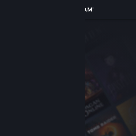
Bejelentkezés
Áruház
Közösség
Névjegy
Támogatás
Nyelvváltás
A Steam mobilalkalmazás beszerzése
Asztali weboldalra váltás