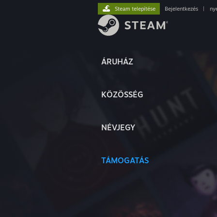
Steam telepítése
Bejelentkezés
|
ny
ÁRUHÁZ
KÖZÖSSÉG
NÉVJEGY
TÁMOGATÁS