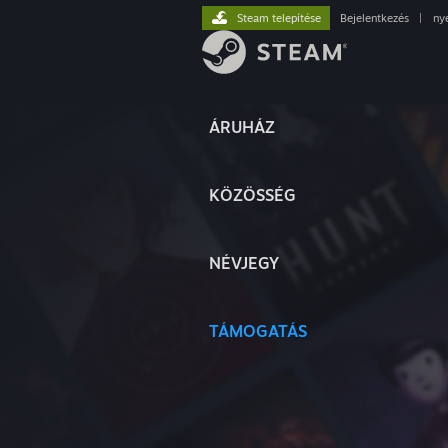
Steam telepítése
Bejelentkezés
|
ny
ÁRUHÁZ
KÖZÖSSÉG
NÉVJEGY
TÁMOGATÁS