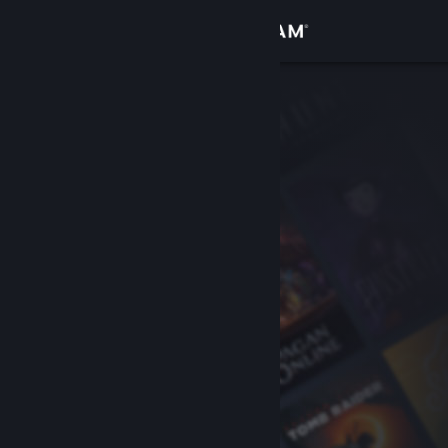
Bejelentkezés
Áruház
Közösség
Névjegy
Támogatás
Nyelvváltás
A Steam mobilalkalmazás beszerzése
Asztali weboldalra váltás