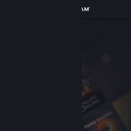
Bejelentkezés
Áruház
Közösség
Névjegy
Támogatás
Nyelvváltás
A Steam mobilalkalmazás beszerzése
Asztali weboldalra váltás