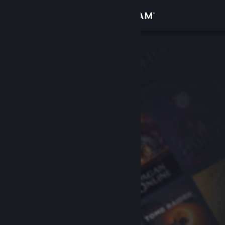
Bejelentkezés
Áruház
Közösség
Névjegy
Támogatás
Nyelvváltás
A Steam mobilalkalmazás beszerzése
Asztali weboldalra váltás