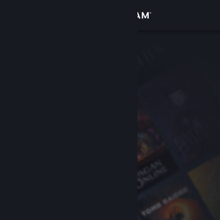
Bejelentkezés
Áruház
Közösség
Névjegy
Támogatás
Nyelvváltás
A Steam mobilalkalmazás beszerzése
Asztali weboldalra váltás