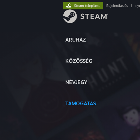
Steam telepítése
Bejelentkezés
|
ny
ÁRUHÁZ
KÖZÖSSÉG
NÉVJEGY
TÁMOGATÁS