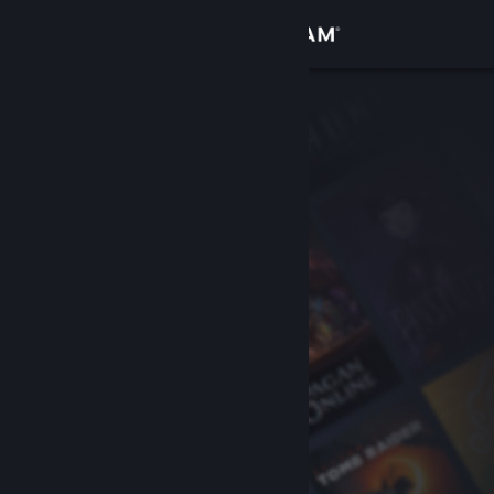
Bejelentkezés
Áruház
Közösség
Névjegy
Támogatás
Nyelvváltás
A Steam mobilalkalmazás beszerzése
Asztali weboldalra váltás