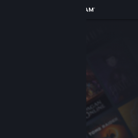
Bejelentkezés
Áruház
Közösség
Névjegy
Támogatás
Nyelvváltás
A Steam mobilalkalmazás beszerzése
Asztali weboldalra váltás