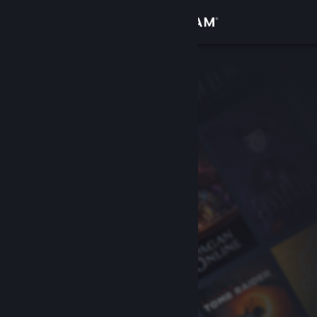
Bejelentkezés
Áruház
Közösség
Névjegy
Támogatás
Nyelvváltás
A Steam mobilalkalmazás beszerzése
Asztali weboldalra váltás