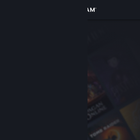
Bejelentkezés
Áruház
Közösség
Névjegy
Támogatás
Nyelvváltás
A Steam mobilalkalmazás beszerzése
Asztali weboldalra váltás