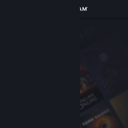
Bejelentkezés
Áruház
Közösség
Névjegy
Támogatás
Nyelvváltás
A Steam mobilalkalmazás beszerzése
Asztali weboldalra váltás