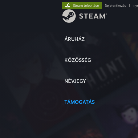
Steam telepítése
Bejelentkezés
|
ny
ÁRUHÁZ
KÖZÖSSÉG
NÉVJEGY
TÁMOGATÁS