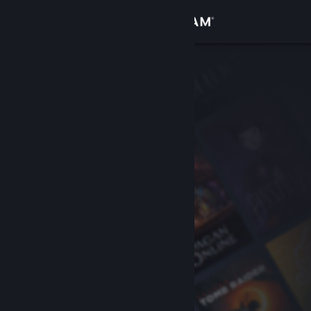
Bejelentkezés
Áruház
Közösség
Névjegy
Támogatás
Nyelvváltás
A Steam mobilalkalmazás beszerzése
Asztali weboldalra váltás