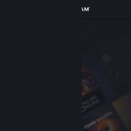
Bejelentkezés
Áruház
Közösség
Névjegy
Támogatás
Nyelvváltás
A Steam mobilalkalmazás beszerzése
Asztali weboldalra váltás