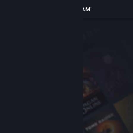
Bejelentkezés
Áruház
Közösség
Névjegy
Támogatás
Nyelvváltás
A Steam mobilalkalmazás beszerzése
Asztali weboldalra váltás