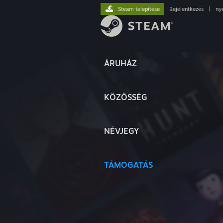
Steam telepítése
Bejelentkezés
|
ny
ÁRUHÁZ
KÖZÖSSÉG
NÉVJEGY
TÁMOGATÁS