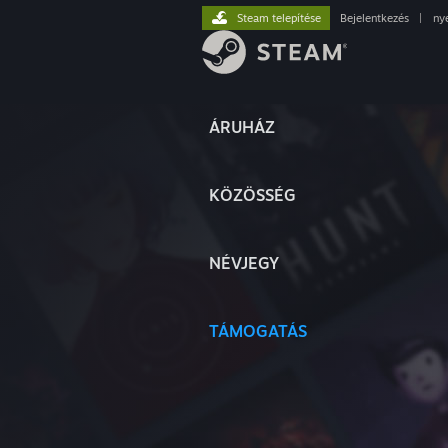
Steam telepítése
Bejelentkezés
|
ny
ÁRUHÁZ
KÖZÖSSÉG
NÉVJEGY
TÁMOGATÁS