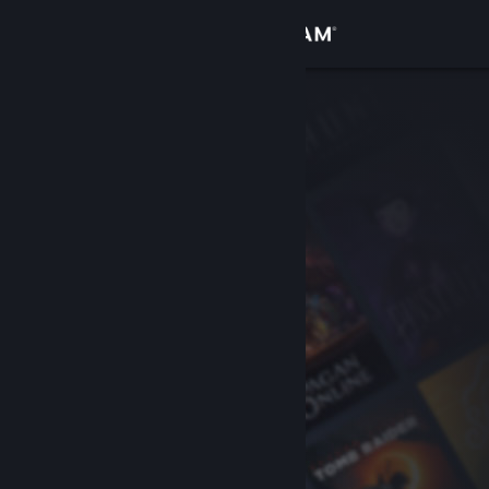
Bejelentkezés
Áruház
Közösség
Névjegy
Támogatás
Nyelvváltás
A Steam mobilalkalmazás beszerzése
Asztali weboldalra váltás