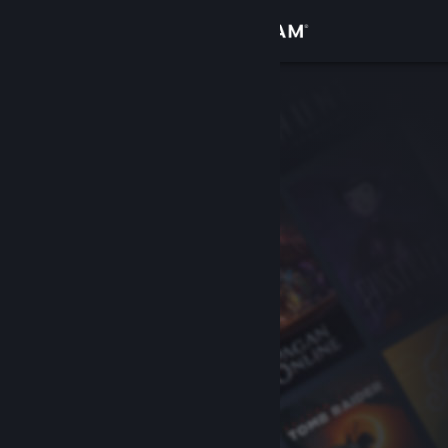
Bejelentkezés
Áruház
Közösség
Névjegy
Támogatás
Nyelvváltás
A Steam mobilalkalmazás beszerzése
Asztali weboldalra váltás