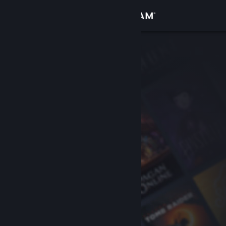
Bejelentkezés
Áruház
Közösség
Névjegy
Támogatás
Nyelvváltás
A Steam mobilalkalmazás beszerzése
Asztali weboldalra váltás