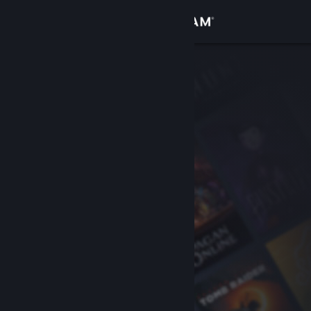
Bejelentkezés
Áruház
Közösség
Névjegy
Támogatás
Nyelvváltás
A Steam mobilalkalmazás beszerzése
Asztali weboldalra váltás