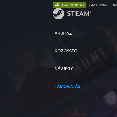
Steam telepítése
Bejelentkezés
|
ny
ÁRUHÁZ
KÖZÖSSÉG
NÉVJEGY
TÁMOGATÁS