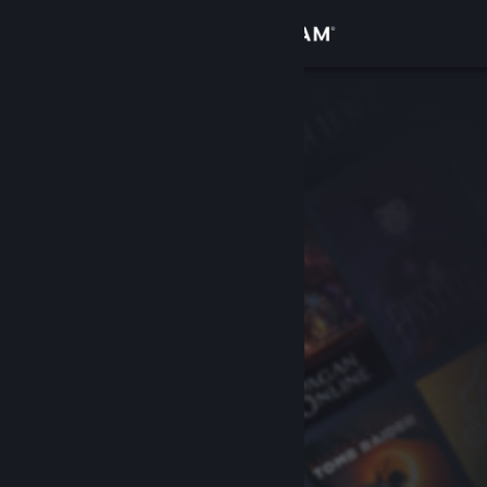
Bejelentkezés
Áruház
Közösség
Névjegy
Támogatás
Nyelvváltás
A Steam mobilalkalmazás beszerzése
Asztali weboldalra váltás