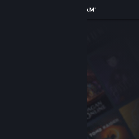
Bejelentkezés
Áruház
Közösség
Névjegy
Támogatás
Nyelvváltás
A Steam mobilalkalmazás beszerzése
Asztali weboldalra váltás