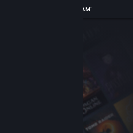
Bejelentkezés
Áruház
Közösség
Névjegy
Támogatás
Nyelvváltás
A Steam mobilalkalmazás beszerzése
Asztali weboldalra váltás