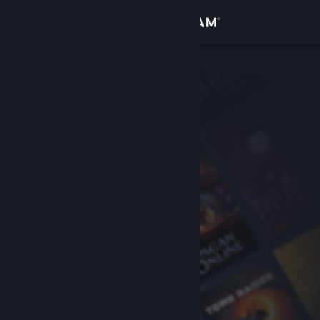
Bejelentkezés
Áruház
Közösség
Névjegy
Támogatás
Nyelvváltás
A Steam mobilalkalmazás beszerzése
Asztali weboldalra váltás