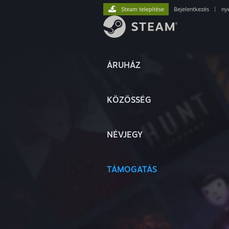
Steam telepítése
Bejelentkezés
|
ny
ÁRUHÁZ
KÖZÖSSÉG
NÉVJEGY
TÁMOGATÁS