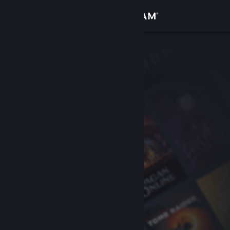
Bejelentkezés
Áruház
Közösség
Névjegy
Támogatás
Nyelvváltás
A Steam mobilalkalmazás beszerzése
Asztali weboldalra váltás