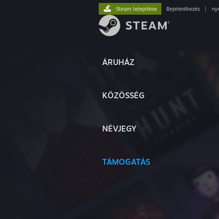
Steam telepítése
Bejelentkezés
|
ny
ÁRUHÁZ
KÖZÖSSÉG
NÉVJEGY
TÁMOGATÁS