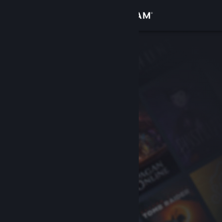
Bejelentkezés
Áruház
Közösség
Névjegy
Támogatás
Nyelvváltás
A Steam mobilalkalmazás beszerzése
Asztali weboldalra váltás