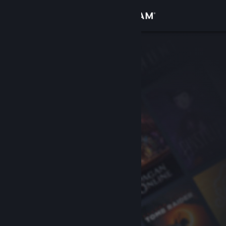
Bejelentkezés
Áruház
Közösség
Névjegy
Támogatás
Nyelvváltás
A Steam mobilalkalmazás beszerzése
Asztali weboldalra váltás