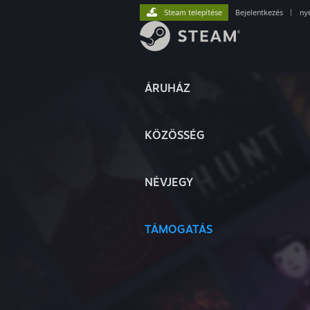
Steam telepítése
Bejelentkezés
|
ny
ÁRUHÁZ
KÖZÖSSÉG
NÉVJEGY
TÁMOGATÁS