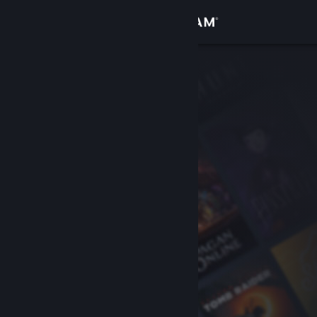
Bejelentkezés
Áruház
Közösség
Névjegy
Támogatás
Nyelvváltás
A Steam mobilalkalmazás beszerzése
Asztali weboldalra váltás