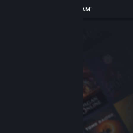
Bejelentkezés
Áruház
Közösség
Névjegy
Támogatás
Nyelvváltás
A Steam mobilalkalmazás beszerzése
Asztali weboldalra váltás