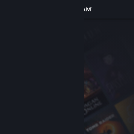
Bejelentkezés
Áruház
Közösség
Névjegy
Támogatás
Nyelvváltás
A Steam mobilalkalmazás beszerzése
Asztali weboldalra váltás