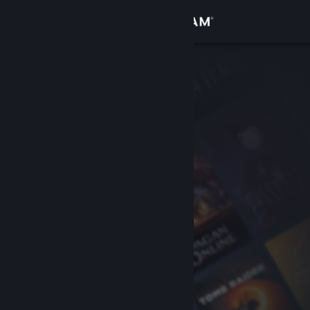
Bejelentkezés
Áruház
Közösség
Névjegy
Támogatás
Nyelvváltás
A Steam mobilalkalmazás beszerzése
Asztali weboldalra váltás