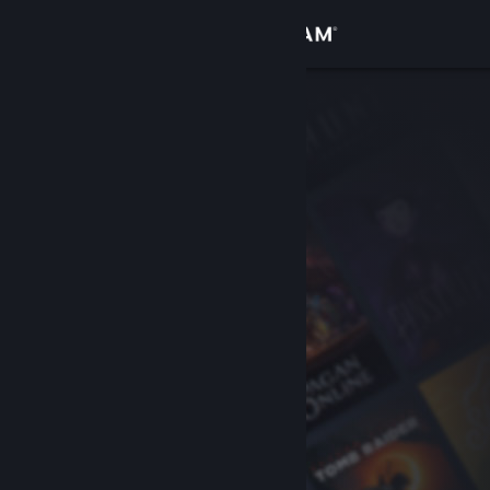
Bejelentkezés
Áruház
Közösség
Névjegy
Támogatás
Nyelvváltás
A Steam mobilalkalmazás beszerzése
Asztali weboldalra váltás