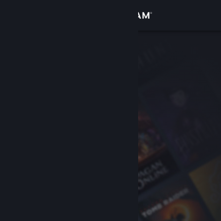
Bejelentkezés
Áruház
Közösség
Névjegy
Támogatás
Nyelvváltás
A Steam mobilalkalmazás beszerzése
Asztali weboldalra váltás