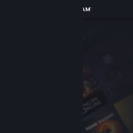
Bejelentkezés
Áruház
Közösség
Névjegy
Támogatás
Nyelvváltás
A Steam mobilalkalmazás beszerzése
Asztali weboldalra váltás