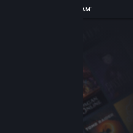
Bejelentkezés
Áruház
Közösség
Névjegy
Támogatás
Nyelvváltás
A Steam mobilalkalmazás beszerzése
Asztali weboldalra váltás