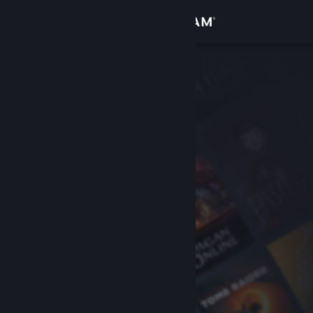
Bejelentkezés
Áruház
Közösség
Névjegy
Támogatás
Nyelvváltás
A Steam mobilalkalmazás beszerzése
Asztali weboldalra váltás