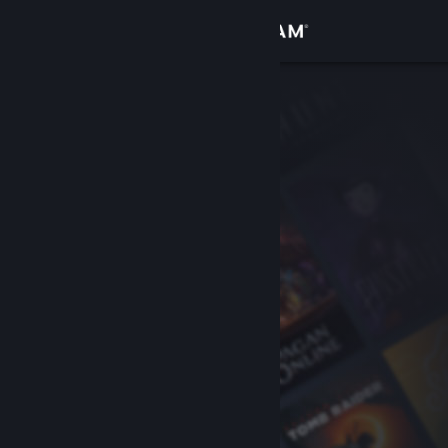
Bejelentkezés
Áruház
Közösség
Névjegy
Támogatás
Nyelvváltás
A Steam mobilalkalmazás beszerzése
Asztali weboldalra váltás