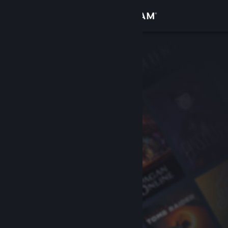
Bejelentkezés
Áruház
Közösség
Névjegy
Támogatás
Nyelvváltás
A Steam mobilalkalmazás beszerzése
Asztali weboldalra váltás