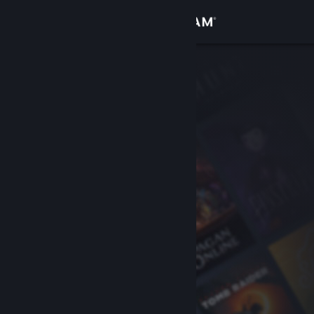
Bejelentkezés
Áruház
Közösség
Névjegy
Támogatás
Nyelvváltás
A Steam mobilalkalmazás beszerzése
Asztali weboldalra váltás